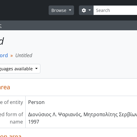
Search
Search options
Browse
ς
d
cord
Untitled
guages available
area
e of entity
Person
ed form of
Διονύσιος Λ. Ψαριανός, Μητροπολίτης Σερβίων
name
1997
ion area