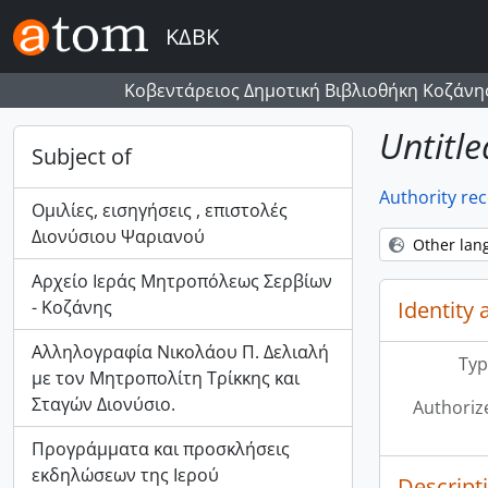
Skip to main content
ΚΔΒΚ
Κοβεντάρειος Δημοτική Βιβλιοθήκη Κοζάνη
Untitle
Subject of
Authority re
Ομιλίες, εισηγήσεις , επιστολές
Διονύσιου Ψαριανού
Other lan
Αρχείο Ιεράς Μητροπόλεως Σερβίων
- Κοζάνης
Identity 
Αλληλογραφία Νικολάου Π. Δελιαλή
Typ
με τον Μητροπολίτη Τρίκκης και
Σταγών Διονύσιο.
Authoriz
Προγράμματα και προσκλήσεις
εκδηλώσεων της Ιερού
Descript