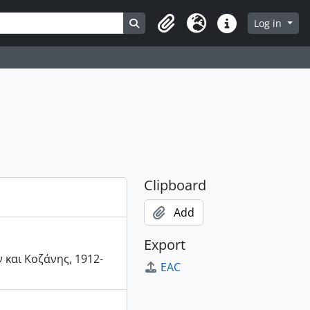
Search in browse page
Log in
Clipboard
Language
Quick links
Clipboard
Add
Export
 και Κοζάνης, 1912-
EAC