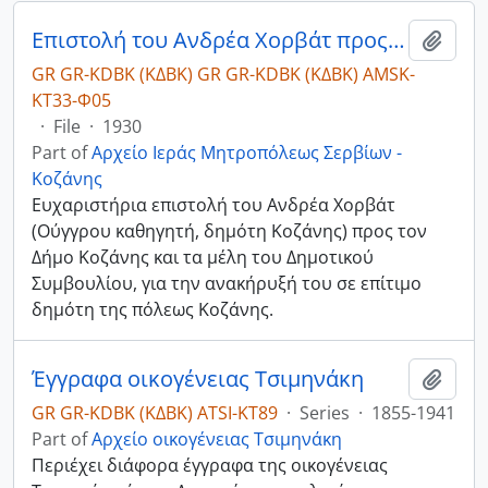
Επιστολή του Ανδρέα Χορβάτ προς τον Δήμο Κοζάνης
Add t
GR GR-KDBK (ΚΔΒΚ) GR GR-KDBK (ΚΔΒΚ) AMSK-
ΚΤ33-Φ05
·
File
·
1930
Part of
Αρχείο Ιεράς Μητροπόλεως Σερβίων -
Κοζάνης
Ευχαριστήρια επιστολή του Ανδρέα Χορβάτ
(Ούγγρου καθηγητή, δημότη Κοζάνης) προς τον
Δήμο Κοζάνης και τα μέλη του Δημοτικού
Συμβουλίου, για την ανακήρυξή του σε επίτιμο
δημότη της πόλεως Κοζάνης.
Έγγραφα οικογένειας Τσιμηνάκη
Add t
GR GR-KDBK (ΚΔΒΚ) ATSI-ΚΤ89
·
Series
·
1855-1941
Part of
Αρχείο οικογένειας Τσιμηνάκη
Περιέχει διάφορα έγγραφα της οικογένειας