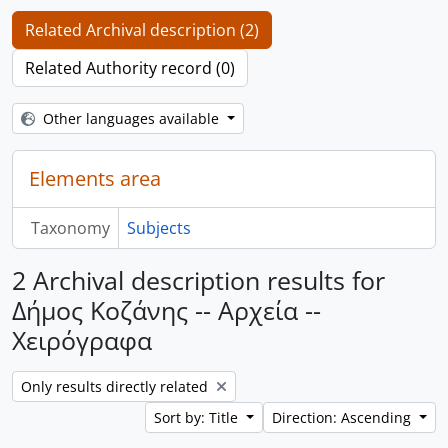
Related Archival description (2)
Related Authority record (0)
Other languages available
Elements area
Taxonomy
Subjects
2 Archival description results for
Δήμος Κοζάνης -- Αρχεία --
Χειρόγραφα
Remove filter:
Only results directly related
Sort by: Title
Direction: Ascending