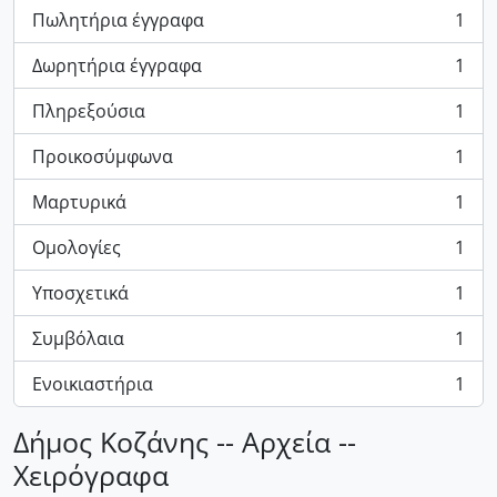
Πωλητήρια έγγραφα
1
, 1 results
Δωρητήρια έγγραφα
1
, 1 results
Πληρεξούσια
1
, 1 results
Προικοσύμφωνα
1
, 1 results
Μαρτυρικά
1
, 1 results
Ομολογίες
1
, 1 results
Υποσχετικά
1
, 1 results
Συμβόλαια
1
, 1 results
Ενοικιαστήρια
1
, 1 results
Δήμος Κοζάνης -- Αρχεία --
Χειρόγραφα