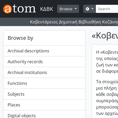
Skip to main content
Search
ΚΔΒΚ
Search options
Browse
Κοβεντάρειος Δημοτική Βιβλιοθήκη Κοζάνη
«Κοβε
Browse by
Archival descriptions
Η «Κοβεντά
της οποίας
Authority records
ζωή των κα
σε διάφορε
Archival institutions
Τα στοιχεί
Functions
μια πλήρη 
Subjects
κάθε σοβαρ
συμπεράσμα
Places
μπορούσαμ
των αρχείω
Digital objects