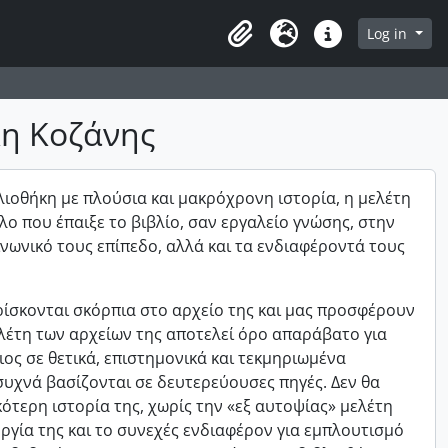
owse page
Log in
Clipboard
Language
Quick links
κη Κοζάνης
βλιοθήκη με πλούσια και μακρόχρονη ιστορία, η μελέτη
λο που έπαιξε το βιβλίο, σαν εργαλείο γνώσης, στην
νωνικό τους επίπεδο, αλλά και τα ενδιαφέροντά τους
 βρίσκονται σκόρπια στο αρχείο της και μας προσφέρουν
ελέτη των αρχείων της αποτελεί όρο απαράβατο για
ος σε θετικά, επιστημονικά και τεκμηριωμένα
συχνά βασίζονται σε δευτερεύουσες πηγές. Δεν θα
τερη ιστορία της, χωρίς την «εξ αυτοψίας» μελέτη
υργία της και το συνεχές ενδιαφέρον για εμπλουτισμό