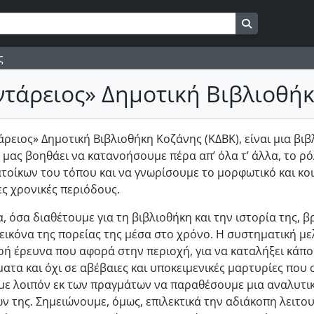
Search in br
ς
ντάρειος» Δημοτική Βιβλιοθή
ρειος» Δημοτική Βιβλιοθήκη Κοζάνης (ΚΔΒΚ), είναι μια βι
 μας βοηθάει να κατανοήσουμε πέρα απ’ όλα τ’ άλλα, το ρό
τοίκων του τόπου και να γνωρίσουμε το μορφωτικό και κοι
ς χρονικές περιόδους.
α, όσα διαθέτουμε για τη βιβλιοθήκη και την ιστορία της,
εικόνα της πορείας της μέσα στο χρόνο. Η συστηματική μ
ή έρευνα που αφορά στην περιοχή, για να καταλήξει κάποι
τα και όχι σε αβέβαιες και υποκειμενικές μαρτυρίες που 
ε λοιπόν εκ των πραγμάτων να παραθέσουμε μια αναλυτικό
ν της. Σημειώνουμε, όμως, επιλεκτικά την αδιάκοπη λειτο