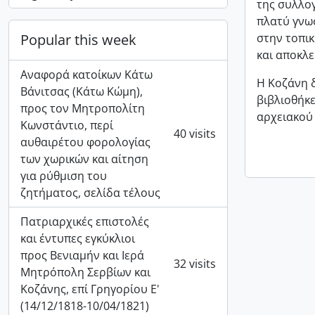
της συλλογ
πλατύ γνωσ
Popular this week
στην τοπικ
και αποκλ
Αναφορά κατοίκων Κάτω
Η Κοζάνη δ
Βάνιτσας (Κάτω Κώμη),
βιβλιοθήκε
προς τον Μητροπολίτη
αρχειακού 
Κωνστάντιο, περί
40 visits
αυθαιρέτου φορολογίας
των χωρικών και αίτηση
για ρύθμιση του
ζητήματος, σελίδα τέλους
Πατριαρχικές επιστολές
και έντυπες εγκύκλιοι
προς Βενιαμήν και Ιερά
32 visits
Μητρόπολη Σερβίων και
Κοζάνης, επί Γρηγορίου Ε'
(14/12/1818-10/04/1821)