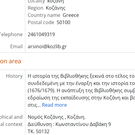
Locality
κοζανη
Region
Κοζάνης
Country name
Greece
Postal code
50100
Telephone
2461049319
Email
arsinoi@kozlib.gr
ion area
History
Η ιστορία της Βιβλιοθήκης ξεκινά στο τέλος του
συνδεδεμένη με την έναρξη και την ιστορία τ
(1676/1679). Η ανάπτυξη της Βιβλιοθήκης συμβ
εδραίωση της εκπαίδευσης στην Κοζάνη και βα
στις
…
Read more
hical and
Νομός Κοζάνης , Κοζάνη.
ral context
Διεύθυνση : Κωνσταντίνου Δαβάκη 9
ΤΚ. 50132