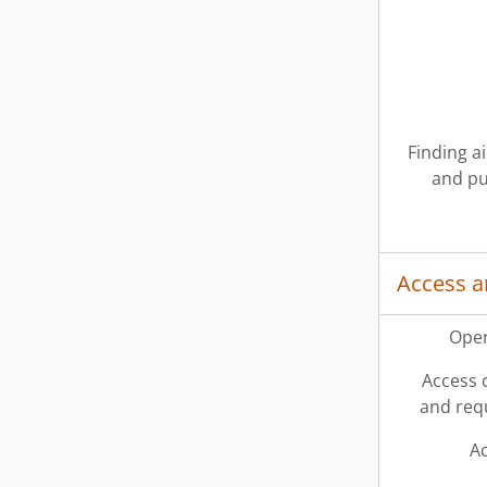
Finding a
and pu
Access a
Open
Access 
and req
Ac