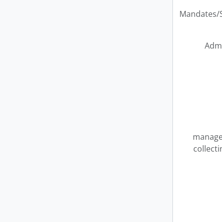
Mandates/S
Admi
manage
collecti