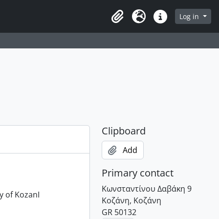
owse page
Log in
Clipboard
Language
Quick links
Clipboard
Add
Primary contact
Κωνσταντίνου Δαβάκη 9
y of KozanI
Κοζάνη, Κοζάνη
GR 50132