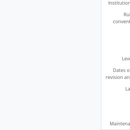
Institution
Ru
convent
Leve
Dates o
revision an
L
Maintena