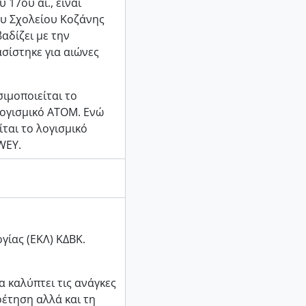
 17ου αι., είναι
ου Σχολείου Κοζάνης
αδίζει με την
σίστηκε για αιώνες
ιμοποιείται το
 λογισμικό ΑΤΟΜ. Ενώ
ται το λογισμικό
WEY.
γίας (ΕΚΛ) ΚΔΒΚ.
α καλύπτει τις ανάγκες
έτηση αλλά και τη