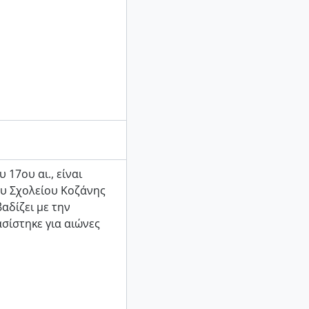
 17ου αι., είναι
ου Σχολείου Κοζάνης
αδίζει με την
σίστηκε για αιώνες