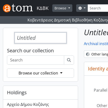
Skip to main content
Search
ΚΔΒΚ
Search options
Browse
Κοβεντάρειος Δημοτική Βιβλιοθήκη Κοζάνη
Untitle
Untitled
Archival insti
Search our collection
Other lan
Identity 
Browse our collection
Parallel
Holdings
Αρχείο Δήμου Κοζάνης
Other 