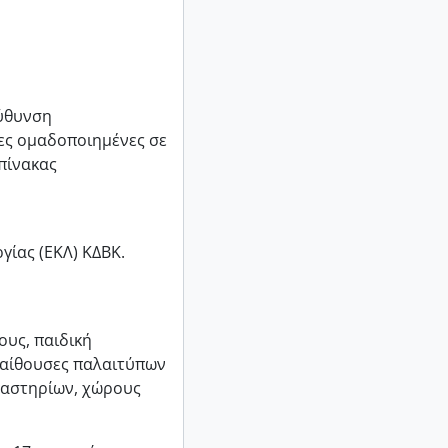
εύθυνση
ες ομαδοποιημένες σε
πίνακας
γίας (ΕΚΛ) ΚΔΒΚ.
ους, παιδική
 αίθουσες παλαιτύπων
γαστηρίων, χώρους