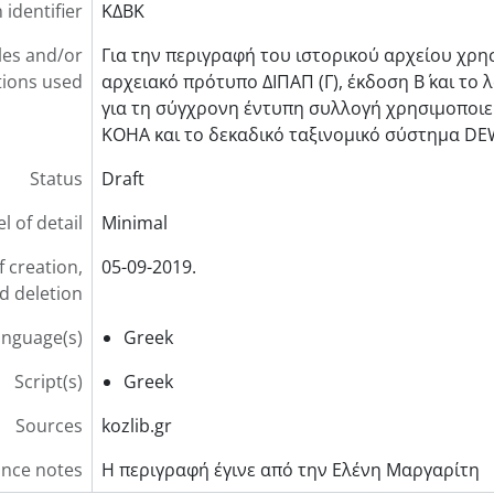
 identifier
ΚΔΒΚ
les and/or
Για την περιγραφή του ιστορικού αρχείου χρησ
ions used
αρχειακό πρότυπο ∆ΙΠΑΠ (Γ), έκδοση Β΄ και το
για τη σύγχρονη έντυπη συλλογή χρησιμοποιεί
KOHA και το δεκαδικό ταξινομικό σύστημα DE
Status
Draft
l of detail
Minimal
f creation,
05-09-2019.
d deletion
anguage(s)
Greek
Script(s)
Greek
Sources
kozlib.gr
nce notes
Η περιγραφή έγινε από την Ελένη Μαργαρίτη