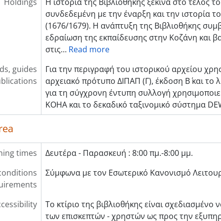
Holdings
Η ιστορία της Βιβλιοθήκης ξεκινά στο τέλος του
συνδεδεμένη με την έναρξη και την ιστορία τ
(1676/1679). Η ανάπτυξη της Βιβλιοθήκης συμβ
εδραίωση της εκπαίδευσης στην Κοζάνη και βα
στις
…
Read more
ids, guides
Για την περιγραφή του ιστορικού αρχείου χρησ
blications
αρχειακό πρότυπο ∆ΙΠΑΠ (Γ), έκδοση Β΄ και το
για τη σύγχρονη έντυπη συλλογή χρησιμοποιεί
KOHA και το δεκαδικό ταξινομικό σύστημα DE
rea
ing times
Δευτέρα - Παρασκευή : 8:00 πμ.-8:00 μμ.
conditions
Σύμφωνα με τον Εσωτερικό Κανονισμό Λειτουρ
uirements
cessibility
Το κτίριο της βιβλιοθήκης είναι σχεδιασμένο ν
των επισκεπτών - χρηστών ως προς την εξυπηρ