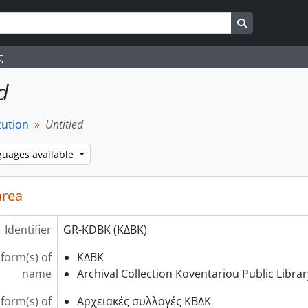
Search in br
ς
d
tution
Untitled
guages available
area
Identifier
GR-KDBK (ΚΔΒΚ)
 form(s) of
ΚΔΒΚ
name
Archival Collection Koventariou Public Librar
form(s) of
Αρχειακές συλλογές ΚΒΔΚ