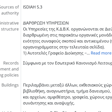
ources of
ISDIAH 5.3
authority
nistrative
ΔΙΑΡΘΡΩΣΗ ΥΠΗΡΕΣΙΩΝ
structure
Οι Υπηρεσίες της Κ.Δ.Β.Κ. οργανώνονται σε Δι
διαρθρωμένη στις παρακάτω οργανικές μονάδ
ενότητες συναφούς σκοπού και αντικειμένου (
οργανογράμματος στην τελευταία σελίδα).
1) Αυτοτελές Γραφείο Διοίκησης −
…
Read more
Records
Σύμφωνα με τον Εσωτερικό Κανονισμό Λειτουρ
ment and
ng policies
Buildings
Περιλαμβάνει μεταξύ άλλων, εκθεσιακούς χώρ
βιβλιοθήκη, αναγνωστήρια, τμήμα δανεισμού,
και αρχείων, αμφιθέατρο, γραφεία, χώρους ερ
συνάντησης και αναψυχής.