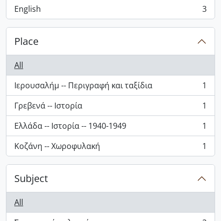
English
3
, 3 results
Place
All
Ιερουσαλήμ -- Περιγραφή και ταξίδια
1
, 1 results
Γρεβενά -- Ιστορία
1
, 1 results
Ελλάδα -- Ιστορία -- 1940-1949
1
, 1 results
Κοζάνη -- Χωροφυλακή
1
, 1 results
Subject
All