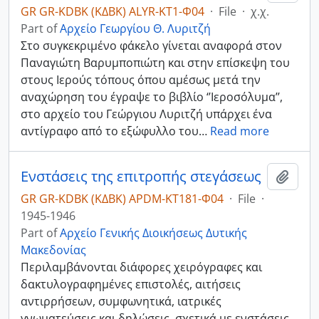
GR GR-KDBK (ΚΔΒΚ) ALYR-ΚΤ1-Φ04
·
File
·
χ.χ.
Part of
Αρχείο Γεωργίου Θ. Λυριτζή
Στο συγκεκριμένο φάκελο γίνεται αναφορά στον
Παναγιώτη Βαρυμποπιώτη και στην επίσκεψη του
στους Ιερούς τόπους όπου αμέσως μετά την
αναχώρηση του έγραψε το βιβλίο ‘’Ιεροσόλυμα’’,
στο αρχείο του Γεώργιου Λυριτζή υπάρχει ένα
αντίγραφο από το εξώφυλλο του
…
Read more
Ενστάσεις της επιτροπής στεγάσεως
Add t
GR GR-KDBK (ΚΔΒΚ) APDM-ΚΤ181-Φ04
·
File
·
1945-1946
Part of
Αρχείο Γενικής Διοικήσεως Δυτικής
Μακεδονίας
Περιλαμβάνονται διάφορες χειρόγραφες και
δακτυλογραφημένες επιστολές, αιτήσεις
αντιρρήσεων, συμφωνητικά, ιατρικές
γνωματεύσεις και δηλώσεις, σχετικά με ενστάσεις