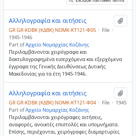
Exclude narrower terms
Αλληλογραφία και αιτήσεις
Add t
GR GR-KDBK (ΚΔΒΚ) NOMK-ΚΤ121-Φ05
·
File
·
1945-1946
Part of
Αρχείο Νομαρχίας Κοζάνης
Περιλαμβάνονται χειρόγραφα και
δακτυλογραφημένα εισερχόμενα και εξερχόμενα
έγγραφα της Γενικής Διευθύνσεως Δυτικής
Μακεδονίας για τα έτη 1945-1946.
Αλληλογραφία και αιτήσεις
Add t
GR GR-KDBK (ΚΔΒΚ) NOMK-ΚΤ121-Φ04
·
File
·
1945
Part of
Αρχείο Νομαρχίας Κοζάνης
Περιλαμβάνονται χειρόγραφες αιτήσεις,
αναφορές, ανοικτές επιστολές και υπομνήματα.
Επίσης, περιέχονται, χειρόγραφες διαμαρτυρίες