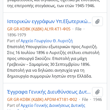
της επιτροπής στεγάσεως, των ετών 1945-1946.
Ιστορικών εγγράφων Υπ.Εξωτερικών - Αντίγραφα
Add t
GR GR-KDBK (ΚΔΒΚ) ALYR-ΚΤ1-Φ05
·
File
·
1896-1979
Part of
Αρχείο Γεωργίου Θ. Λυριτζή
Επιστολή Υπουργείου εξωτερικών προς Λυριτζή.
Στις 16 Ιουλίου 1896 ο Λυριτζής στέλνει επιστολή
προς υπουργό Σκούζεν. Επιστολή για μάχη
Γρεβενών – Σαμαρίνας 30 Σεπτεμβρίου 1896.
Επιστολή για να δηλώσει ανησυχία για τη
δημιουργία συμμοριών ληστών στην Ελλάδα.
Έγγραφα Γενικής Διευθύνσεως Δυτικής Μακεδονίας.
Add t
GR GR-KDBK (ΚΔΒΚ) APDM-ΚΤ181-Φ02
·
File
·
1946
Part of
Αρχείο Γενικής Διοικήσεως Δυτικής