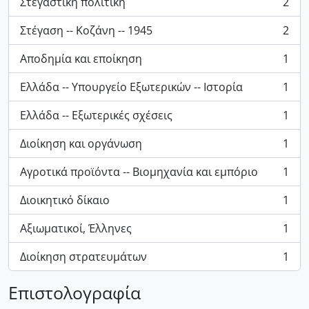
Στεγαστική πολιτική
2
, 2 results
Στέγαση -- Κοζάνη -- 1945
2
, 2 results
Αποδημία και εποίκηση
1
, 1 results
Ελλάδα -- Υπουργείο Εξωτερικών -- Ιστορία
1
, 1 results
Ελλάδα -- Εξωτερικές σχέσεις
1
, 1 results
Διοίκηση και οργάνωση
1
, 1 results
Αγροτικά προϊόντα -- Βιομηχανία και εμπόριο
1
, 1 results
Διοικητικό δίκαιο
1
, 1 results
Αξιωματικοί, Έλληνες
1
, 1 results
Διοίκηση στρατευμάτων
1
, 1 results
Επιστολογραφία