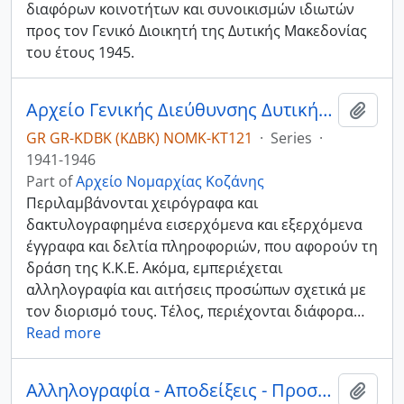
διαφόρων κοινοτήτων και συνοικισμών ιδιωτών
προς τον Γενικό Διοικητή της Δυτικής Μακεδονίας
του έτους 1945.
Αρχείο Γενικής Διεύθυνσης Δυτικής Μακεδονίας
Add t
GR GR-KDBK (ΚΔΒΚ) NOMK-ΚΤ121
·
Series
·
1941-1946
Part of
Αρχείο Νομαρχίας Κοζάνης
Περιλαμβάνονται χειρόγραφα και
δακτυλογραφημένα εισερχόμενα και εξερχόμενα
έγγραφα και δελτία πληροφοριών, που αφορούν τη
δράση της Κ.Κ.Ε. Ακόμα, εμπεριέχεται
αλληλογραφία και αιτήσεις προσώπων σχετικά με
τον διορισμό τους. Τέλος, περιέχονται διάφορα
…
Read more
Αλληλογραφία - Αποδείξεις - Προσωπικές σημειώσεις.
Add t