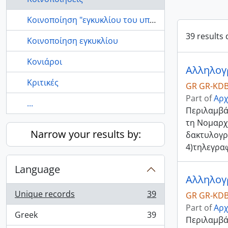
Κοινοποίηση "εγκυκλίου του υπουργείου εσωτερικών το 1911"
39 results 
Κοινοποίηση εγκυκλίου
Κονιάροι
Αλληλογ
Κριτικές
GR GR-KDB
Part of
Αρχ
...
Περιλαμβά
τη Νομαρχί
Narrow your results by:
δακτυλογρ
4)τηλεγρα
Language
Αλληλογ
Unique records
39
GR GR-KDB
, 39 results
Part of
Αρχ
Greek
39
Περιλαμβά
, 39 results