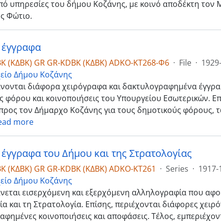
πό υπηρεσίες του δήμου Κοζάνης, με κοινό αποδέκτη τον
ς Φώτιο.
 έγγραφα
K (ΚΔΒΚ) GR GR-KDBK (ΚΔΒΚ) ADKO-ΚΤ268-Φ6
·
File
·
1929
είο Δήμου Κοζάνης
νονται διάφορα χειρόγραφα και δακτυλογραφημένα έγγραφ
 φόρου και κοινοποιήσεις του Υπουργείου Εσωτερικών. Επ
προς τον Δήμαρχο Κοζάνης για τους δημοτικούς φόρους, τ
ead more
έγγραφα του Δήμου και της Στρατολογίας
K (ΚΔΒΚ) GR GR-KDBK (ΚΔΒΚ) ADKO-ΚΤ261
·
Series
·
1917-
είο Δήμου Κοζάνης
νεται εισερχόμενη και εξερχόμενη αλληλογραφία που αφο
α και τη Στρατολογία. Επίσης, περιέχονται διάφορες χειρ
αφημένες κοινοποιήσεις και αποφάσεις. Τέλος, εμπεριέχο