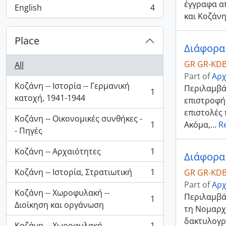
έγγραφα α
English
4
, 4 results
και Κοζάνη
Place
Διάφορα
GR GR-KDB
All
Part of
Αρχ
Κοζάνη -- Ιστορία -- Γερμανική
Περιλαμβά
1
, 1 results
κατοχή, 1941-1944
επιστροφής
επιστολές 
Κοζάνη -- Οικονομικές συνθήκες -
1
Ακόμα,
…
R
, 1 results
- Πηγές
Κοζάνη -- Αρχαιότητες
1
Διάφορα 
, 1 results
Κοζάνη -- Ιστορία, Στρατιωτική
1
GR GR-KDB
, 1 results
Part of
Αρχ
Κοζάνη -- Χωροφυλακή --
Περιλαμβά
1
, 1 results
Διοίκηση και οργάνωση
τη Νομαρχί
δακτυλογρ
Κοζάνη -- Χωροφυλακή
1