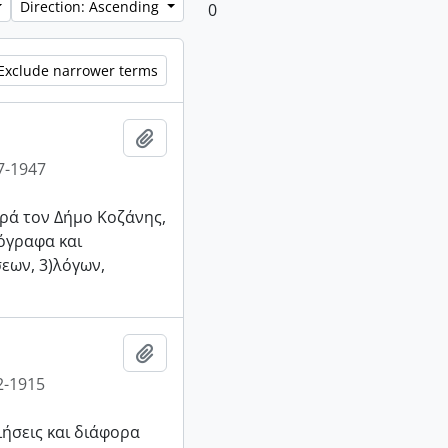
Direction: Ascending
0
Exclude narrower terms
Add to clipboard
7-1947
ρά τον Δήμο Κοζάνης,
ρόγραφα και
εων, 3)λόγων,
Add to clipboard
2-1915
ήσεις και διάφορα