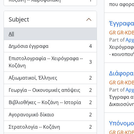
, 1 results
που αφορο
Subject
GR GR-KDB
All
Part of
Αρχ
Δημόσια έγγραφα
4
Χειρόγραφ
, 4 results
- κοινοποι
Επιστολογραφία -- Χειρόγραφα --
3
, 3 results
Κοζάνη
Διάφορα
Αξιωματικοί, Έλληνες
2
, 2 results
GR GR-KDB
Part of
Αρχ
Γεωργία -- Οικονομικές απόψεις
2
, 2 results
Έγγραφα απ
Βιβλιοθήκες -- Κοζάνη -- Ιστορία
2
Δικαιοσύνη
, 2 results
Αγορανομικό δίκαιο
2
, 2 results
Υπόνομοι
Στρατολογία -- Κοζάνη
2
, 2 results
GR GR-KDB