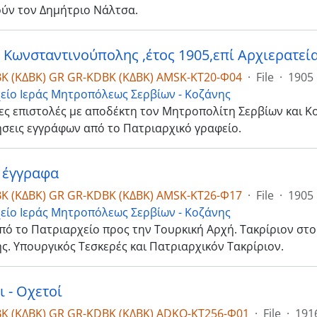
ύν τον Δημήτριο Νάλτσα.
K (ΚΔΒΚ) GR GR-KDBK (ΚΔΒΚ) AMSK-ΚΤ20-Φ04
·
File
·
1905
είο Ιεράς Μητροπόλεως Σερβίων - Κοζάνης
ες επιστολές με αποδέκτη τον Μητροπολίτη Σερβίων και Κ
ήσεις εγγράφων από το Πατριαρχικό γραφείο.
 έγγραφα
K (ΚΔΒΚ) GR GR-KDBK (ΚΔΒΚ) AMSK-ΚΤ26-Φ17
·
File
·
1905
είο Ιεράς Μητροπόλεως Σερβίων - Κοζάνης
ό το Πατριαρχείο προς την Τουρκική Αρχή. Τακρίριον στο
ς. Υπουργικός Τεσκερές και Πατριαρχικόν Τακρίριον.
 - Οχετοί
K (ΚΔΒΚ) GR GR-KDBK (ΚΔΒΚ) ADKO-ΚΤ256-Φ01
·
File
·
191