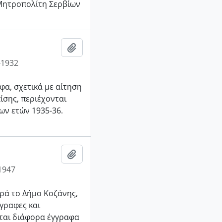
 Μητροπολίτη Σερβίων
Add to clipboard
-1932
α, σχετικά με αίτηση
ίσης, περιέχονται
ων ετών 1935-36.
Add to clipboard
1947
ρά το Δήμο Κοζάνης,
όγραφες και
νται διάφορα έγγραφα