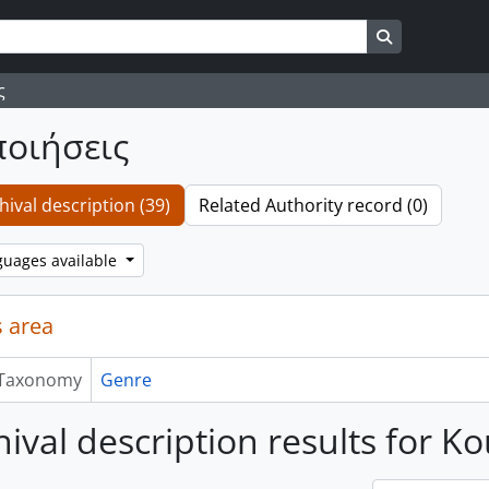
Search in br
ς
ποιήσεις
hival description (39)
Related Authority record (0)
guages available
 area
Taxonomy
Genre
hival description results for Κ