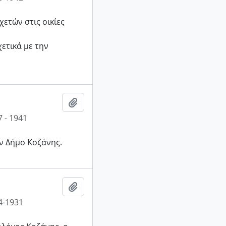
ετών στις οικίες
ετικά με την
Add to clipboard
 - 1941
ν Δήμο Κοζάνης.
Add to clipboard
4-1931