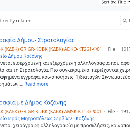
Sort by: Title
directly related
ραφία Δήμου- Στρατολογίας
K (ΚΔΒΚ) GR GR-KDBK (ΚΔΒΚ) ADKO-ΚΤ261-Φ01
·
File
·
191
είο Δήμου Κοζάνης
νεται εισερχόμενη και εξερχόμενη αλληλογραφία που αφο
α και τη Στρατολογία. Πιο συγκεκριμένα, περιέχονται χει
αφημένα έγγραφα, κοινοποιήσεις: 1)διαταγών 2)γνωματεύσ
φημάτων,
…
Read more
ραφία με Δήμος Κοζάνης
K (ΚΔΒΚ) GR GR-KDBK (ΚΔΒΚ) AMSK-ΚΤ133-Φ01
·
File
·
191
είο Ιεράς Μητροπόλεως Σερβίων - Κοζάνης
νεται χειρόγραφη αλληλογραφία με προσκλήσεις, κοινοποι