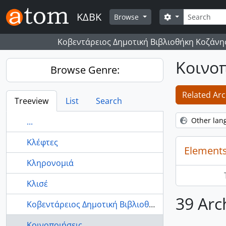
Skip to main content
Search
ΚΔΒΚ
Search options
Browse
Κοβεντάρειος Δημοτική Βιβλιοθήκη Κοζάνη
Κοινο
Browse Genre:
Related Arc
Treeview
List
Search
Other lan
...
Κλέφτες
Elements
Κληρονομιά
Κλισέ
39 Arc
Κοβεντάρειος Δημοτική Βιβλιοθήκη Κοζάνης
Κοινοποιήσεις