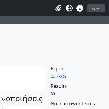
owse page
Log in
Clipboard
Language
Quick links
Export
SKOS
Results
39
οινοποιήσεις
No. narrower terms