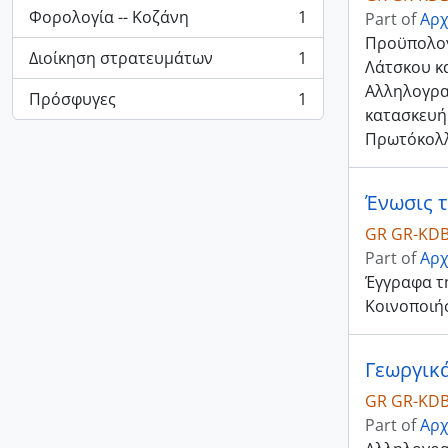
Φορολογία -- Κοζάνη
1
Part of
Αρχ
, 1 results
Προϋπολογι
Διοίκηση στρατευμάτων
1
Λάτσκου κα
, 1 results
Αλληλογραφ
Πρόσφυγες
1
, 1 results
κατασκευή
Πρωτόκολ
Ένωσις τ
GR GR-KDB
Part of
Αρχ
Έγγραφα τ
Κοινοποιήσ
Γεωργικά
GR GR-KDB
Part of
Αρχ