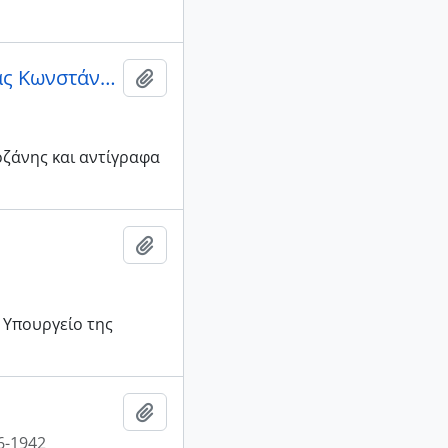
Έγγραφα Κωνσταντινούπολης ,έτος 1905,επί Αρχιερατείας Κωνστάντιου (1889-1892,1893-1910)
Add to clipboard
οζάνης και αντίγραφα
Add to clipboard
 Υπουργείο της
Add to clipboard
6-1942