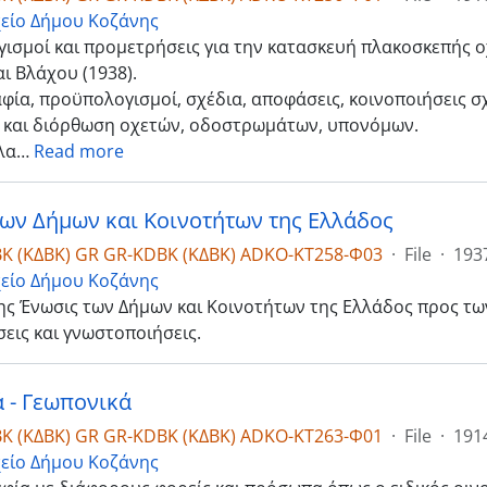
είο Δήμου Κοζάνης
σμοί και προμετρήσεις για την κατασκευή πλακοσκεπής οχ
ι Βλάχου (1938).
ία, προϋπολογισμοί, σχέδια, αποφάσεις, κοινοποιήσεις σχ
 και διόρθωση οχετών, οδοστρωμάτων, υπονόμων.
λα
…
Read more
ων Δήμων και Κοινοτήτων της Ελλάδος
K (ΚΔΒΚ) GR GR-KDBK (ΚΔΒΚ) ADKO-ΚΤ258-Φ03
·
File
·
1937
είο Δήμου Κοζάνης
ης Ένωσις των Δήμων και Κοινοτήτων της Ελλάδος προς τω
εις και γνωστοποιήσεις.
 - Γεωπονικά
K (ΚΔΒΚ) GR GR-KDBK (ΚΔΒΚ) ADKO-ΚΤ263-Φ01
·
File
·
191
είο Δήμου Κοζάνης