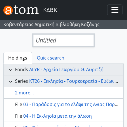
Skip to main content
ΚΔΒΚ
Togg
Κοβεντάρειος Δημοτική Βιβλιοθήκη Κοζάνης
Untitled
Holdings
Quick search
Fonds
ALYR - Αρχείο Γεωργίου Θ. Λυριτζή
Series
ΚΤ26 - Εκκλησία - Τουρκοκρατία - Εύζωνοι- Σημαία ως εθνικό σύμβολο
2 more...
File
03 - Παράδοσις για το ελάφι της Αγίας Παρασκεύης
File
04 - Η Εκκλησία μετά την άλωση