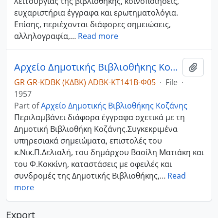
λειτουργίας της βιβλιοθήκης, κοινοποιήσεις,
ευχαριστήρια έγγραφα και ερωτηματολόγια.
Επίσης, περιέχονται διάφορες σημειώσεις,
αλληλογραφία,
…
Read more
Αρχείο Δημοτικής Βιβλιοθήκης Κοζάνης έτους 1957.
Add t
GR GR-KDBK (ΚΔΒΚ) ADBK-ΚΤ141Β-Φ05
·
File
·
1957
Part of
Αρχείο Δημοτικής Βιβλιοθήκης Κοζάνης
Περιλαμβάνει διάφορα έγγραφα σχετικά με τη
Δημοτική Βιβλιοθήκη Κοζάνης.Συγκεκριμένα
υπηρεσιακά σημειώματα, επιστολές του
κ.Νικ.Π.Δελιαλή, του δημάρχου Βασίλη Ματιάκη και
του Φ.Κοκκίνη, καταστάσεις με οφειλές και
συνδρομές της Δημοτικής Βιβλιοθήκης,
…
Read
more
Export