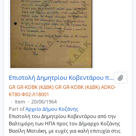
Επιστολή Δημητρίου Κοβεντάρου προς τον Δήμαρχο Κοζάνης Βασίλη Ματιάκη με ημερομηνία 20/06/1964
Add t
GR GR-KDBK (ΚΔΒΚ) GR GR-KDBK (ΚΔΒΚ) ADKO-
ΚΤ80-Φ02-Λ18001
·
Item
·
20/06/1964
Part of
Αρχείο Δήμου Κοζάνης
Επιστολή του Δημητρίου Κοβεντάρου από την
Βαλτιμόρη των ΗΠΑ προς τον Δήμαρχο Κοζάνης
Βασίλη Ματιάκη, με ευχές για καλή επιτυχία στις