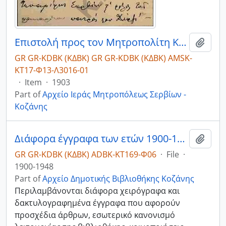
Επιστολή προς τον Μητροπολίτη Κωνστάντιο από τον Δήμαρχο της Κοζάνης Νικόλαο Αρμενούλη σχετικά με την προαγωγή του
Add t
GR GR-KDBK (ΚΔΒΚ) GR GR-KDBK (ΚΔΒΚ) AMSK-
ΚΤ17-Φ13-Λ3016-01
·
Item
·
1903
Part of
Αρχείο Ιεράς Μητροπόλεως Σερβίων -
Κοζάνης
Διάφορα έγγραφα των ετών 1900-1948.
Add t
GR GR-KDBK (ΚΔΒΚ) ADBK-ΚΤ169-Φ06
·
File
·
1900-1948
Part of
Αρχείο Δημοτικής Βιβλιοθήκης Κοζάνης
Περιλαμβάνονται διάφορα χειρόγραφα και
δακτυλογραφημένα έγγραφα που αφορούν
προσχέδια άρθρων, εσωτερικό κανονισμό