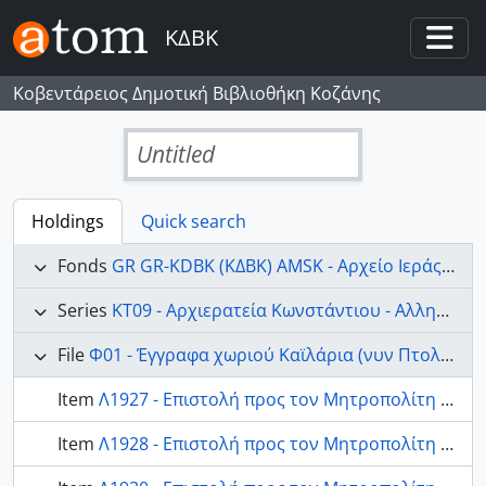
Skip to main content
ΚΔΒΚ
Togg
Κοβεντάρειος Δημοτική Βιβλιοθήκη Κοζάνης
Untitled
Holdings
Quick search
Fonds
GR GR-KDBK (ΚΔΒΚ) AMSK - Αρχείο Ιεράς Μητροπόλεως Σερβίων - Κοζάνης
Series
ΚΤ09 - Αρχιερατεία Κωνστάντιου - Αλληλογραφία Ιεράς Μητρόπολης Σερβιών και Κοζάνης με χωριά επαρχίας Εορδαίας
File
Φ01 - Έγγραφα χωριού Καϊλάρια (νυν Πτολεμαΐδα)
Item
Λ1927 - Επιστολή προς τον Μητροπολίτη Κωνστάντιο από τoν Σεβασμιότατο Ιωάννη σχετικά με τον διορισμό του εκπαιδευτικού Παπασταύρου στο χωριό Ραδούνιστα 01
Item
Λ1928 - Επιστολή προς τον Μητροπολίτη Κωνστάντιο από τα Καϊλάρια σχετικά με τον διορισμό του εκπαιδευτικού Παπασταύρου 01