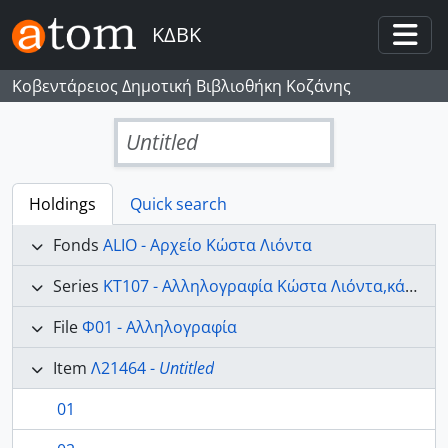
Skip to main content
ΚΔΒΚ
Togg
Κοβεντάρειος Δημοτική Βιβλιοθήκη Κοζάνης
Untitled
Holdings
Quick search
Fonds
ALIO - Αρχείο Κώστα Λιόντα
Series
ΚΤ107 - Αλληλογραφία Κώστα Λιόντα,κάρτες,τηλεγραφήματα και λεύκωμα.
File
Φ01 - Αλληλογραφία
Item
Λ21464 -
Untitled
01