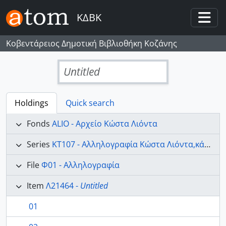
Skip to main content
ΚΔΒΚ
Togg
Κοβεντάρειος Δημοτική Βιβλιοθήκη Κοζάνης
Untitled
Holdings
Quick search
Fonds
ALIO - Αρχείο Κώστα Λιόντα
Series
ΚΤ107 - Αλληλογραφία Κώστα Λιόντα,κάρτες,τηλεγραφήματα και λεύκωμα.
File
Φ01 - Αλληλογραφία
Item
Λ21464 -
Untitled
01