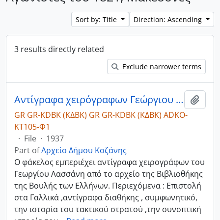
Sort by: Title
Direction: Ascending
3 results directly related
Exclude narrower terms
Αντίγραφα χειρόγραφων Γεώργιου Λασσάνη από το αρχείο της Βιβλιοθήκης της Βουλής των Ελλήνων
Add t
GR GR-KDBK (ΚΔΒΚ) GR GR-KDBK (ΚΔΒΚ) ADKO-
ΚΤ105-Φ1
·
File
·
1937
Part of
Αρχείο Δήμου Κοζάνης
Ο φάκελος εμπεριέχει αντίγραφα χειρογράφων του
Γεωργίου Λασσάνη από το αρχείο της Βιβλιοθήκης
της Βουλής των Ελλήνων. Περιεχόμενα : Επιστολή
στα Γαλλικά ,αντίγραφα διαθήκης , συμφωνητικό,
την ιστορία του τακτικού στρατού ,την συνοπτική