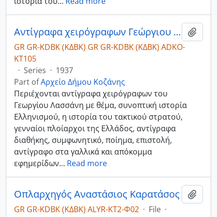
ιστορία του
…
Read more
Αντίγραφα χειρόγραφων Γεώργιου Λασσάνη από το αρχείο της Βιβλιοθήκης της Βουλής των Ελλήνων
Add t
GR GR-KDBK (ΚΔΒΚ) GR GR-KDBK (ΚΔΒΚ) ADKO-
ΚΤ105
·
Series
·
1937
Part of
Αρχείο Δήμου Κοζάνης
Περιέχονται αντίγραφα χειρόγραφων του
Γεωργίου Λασσάνη με θέμα, συνοπτική ιστορία
Ελληνισμού, η ιστορία του τακτικού στρατού,
γενναίοι πλοίαρχοι της Ελλάδος, αντίγραφα
διαθήκης, συμφωνητικό, ποίημα, επιστολή,
αντίγραφο στα γαλλικά και απόκομμα
εφημερίδων
…
Read more
Οπλαρχηγός Αναστάσιος Καρατάσος
Add t
GR GR-KDBK (ΚΔΒΚ) ALYR-ΚΤ2-Φ02
·
File
·