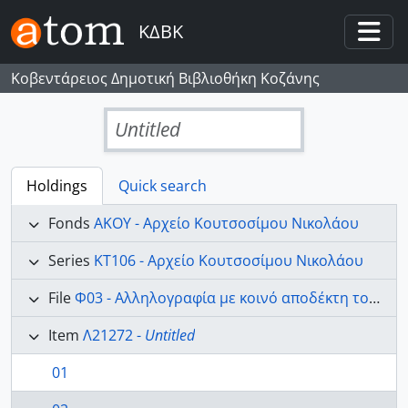
Skip to main content
ΚΔΒΚ
Togg
Κοβεντάρειος Δημοτική Βιβλιοθήκη Κοζάνης
Untitled
Holdings
Quick search
Fonds
AKOY - Αρχείο Κουτσοσίμου Νικολάου
Series
ΚΤ106 - Αρχείο Κουτσοσίμου Νικολάου
File
Φ03 - Αλληλογραφία με κοινό αποδέκτη τον Νικόλαο Κουτσοσίμο και τους υιούς του.
Item
Λ21272 -
Untitled
01