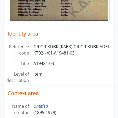
Identity area
Reference
GR GR-KDBK (ΚΔΒΚ) GR GR-KDBK ADEL-
code
ΚΤ92-Φ01-Λ19481-03
Title
Λ19481-03
Level of
Item
description
Context area
Name of
Untitled
creator
(1895-1979)