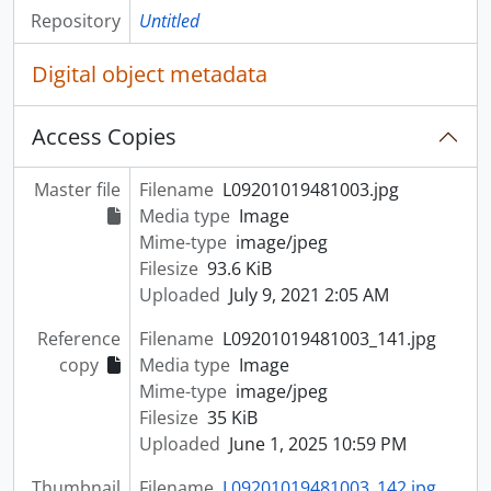
Repository
Untitled
Digital object metadata
Access Copies
Master file
Filename
L09201019481003.jpg
Media type
Image
Mime-type
image/jpeg
Filesize
93.6 KiB
Uploaded
July 9, 2021 2:05 AM
Reference
Filename
L09201019481003_141.jpg
copy
Media type
Image
Mime-type
image/jpeg
Filesize
35 KiB
Uploaded
June 1, 2025 10:59 PM
Thumbnail
Filename
L09201019481003_142.jpg