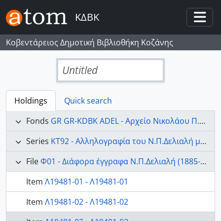
Skip to main content
ΚΔΒΚ
Togg
Κοβεντάρειος Δημοτική Βιβλιοθήκη Κοζάνης
Untitled
Holdings
Quick search
Fonds
GR GR-KDBK ADEL - Αρχείο Νικολάου Π. Δελιαλή
Series
ΚΤ92 - Αλληλογραφία του Ν.Π.Δελιαλή με διάφορους (1885-1962).
File
Φ01 - Διάφορα έγγραφα Ν.Π.Δελιαλή (1885-1930).
Item
Λ19481-01 - Λ19481-01
Item
Λ19481-02 - Λ19481-02