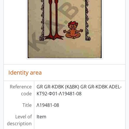
Identity area
Reference
GR GR-KDBK (ΚΔΒΚ) GR GR-KDBK ADEL-
code
ΚΤ92-Φ01-Λ19481-08
Title
Λ19481-08
Level of
Item
description