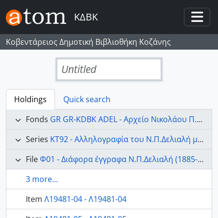
Skip to main content
ΚΔΒΚ
Togg
Κοβεντάρειος Δημοτική Βιβλιοθήκη Κοζάνης
Untitled
Holdings
Quick search
Fonds
GR GR-KDBK ADEL - Αρχείο Νικολάου Π. Δελιαλή
Series
ΚΤ92 - Αλληλογραφία του Ν.Π.Δελιαλή με διάφορους (1885-1962).
File
Φ01 - Διάφορα έγγραφα Ν.Π.Δελιαλή (1885-1930).
3 more...
Item
Λ19481-04 - Λ19481-04