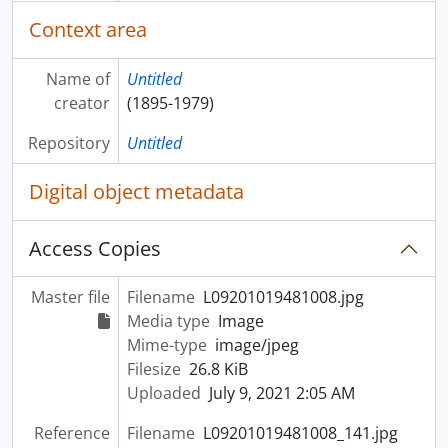
Context area
Name of
Untitled
creator
(1895-1979)
Repository
Untitled
Digital object metadata
Access Copies
Master file
Filename
L09201019481008.jpg
Media type
Image
Mime-type
image/jpeg
Filesize
26.8 KiB
Uploaded
July 9, 2021 2:05 AM
Reference
Filename
L09201019481008_141.jpg