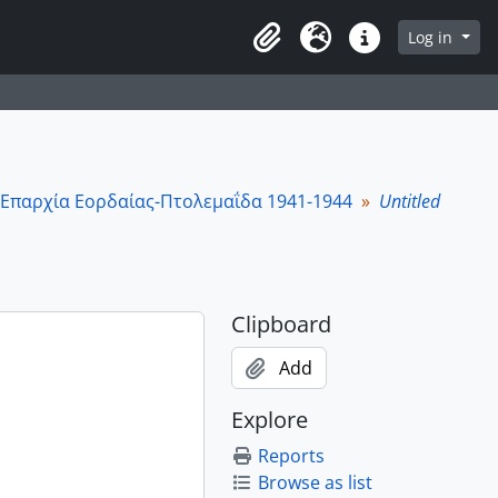
owse page
Log in
Clipboard
Language
Quick links
Επαρχία Εορδαίας-Πτολεμαΐδα 1941-1944
Untitled
Clipboard
Add
Explore
Reports
Browse as list