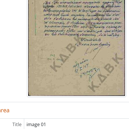
area
Title
image 01