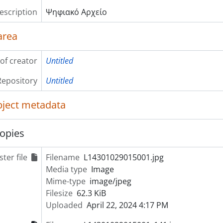
description
Ψηφιακό Αρχείο
area
of creator
Untitled
Repository
Untitled
object metadata
opies
ter file
Filename
L14301029015001.jpg
Media type
Image
Mime-type
image/jpeg
Filesize
62.3 KiB
Uploaded
April 22, 2024 4:17 PM