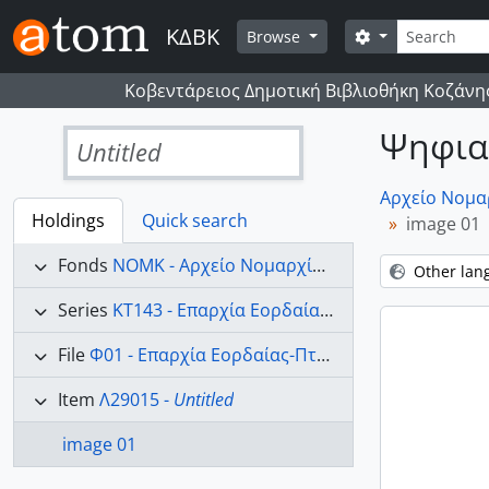
Skip to main content
Search
ΚΔΒΚ
Search options
Browse
Κοβεντάρειος Δημοτική Βιβλιοθήκη Κοζάνη
Ψηφιακ
Untitled
Αρχείο Νομα
Holdings
Quick search
image 01
Fonds
NOMK - Αρχείο Νομαρχίας Κοζάνης
Other lan
Series
ΚΤ143 - Επαρχία Εορδαίας (Κοζάνη) 1941-1944
File
Φ01 - Επαρχία Εορδαίας-Πτολεμαΐδα 1941-1944
Item
Λ29015 -
Untitled
image 01