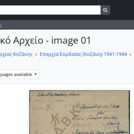
Search in br
ς
ό Αρχείο - image 01
ρχίας Κοζάνης
Επαρχία Εορδαίας (Κοζάνη) 1941-1944
guages available