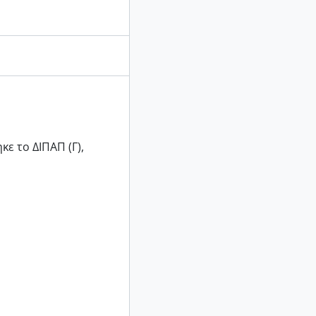
ε το ∆ΙΠΑΠ (Γ),