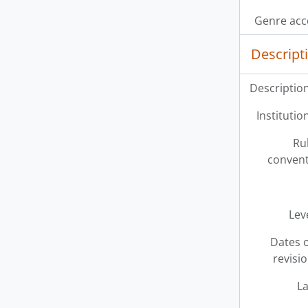
Genre acc
Descript
Description
Institution
Ru
convent
Leve
Dates o
revisi
L