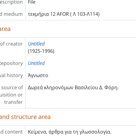
description
File
nd medium
τεκμήρια 12 AFOR ( Λ 103-Λ114)
area
of creator
Untitled
(1925-1996)
Repository
Untitled
val history
Άγνωστο
 source of
Δωρεά κληρονόμων Βασιλείου Δ. Φόρη.
uisition or
transfer
and structure area
d content
Κείμενα, άρθρα για τη γλωσσολογία.