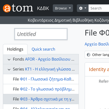
Skip to main content
Search
ΚΔΒΚ
Search options
Browse
Κοβεντάρειος Δημοτική Βιβλιοθήκη Κοζάνη
File Φ
Untitled
Αρχείο Βασίλ
Holdings
Quick search
Other lan
Fonds
AFOR - Αρχείο Βασίλειου Δ. Φόρη
Identity 
Series
ΚΤ1 - Η ελληνική γλώσσα και το γλωσσικό ζήτημα.
File
Φ01 - Γλωσσικό ζήτημα-Καθαρεύουσα δημοτική, διγλωσσία
Refer
File
Φ02 - Το γλωσσικό πρόβλημα σήμερα. Παρατηρήσεις για τα προβλήματα της νέας ελληνικής γλώσσας.
File
Φ03 - Άρθρα σχετικά με τη γενική γλωσσολογία