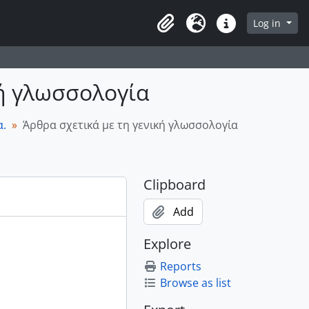
owse page
Log in
Clipboard
Language
Quick links
κή γλωσσολογία
α.
Άρθρα σχετικά με τη γενική γλωσσολογία
Clipboard
Add
Explore
Reports
Browse as list