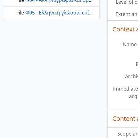
File
Φ04 - Αλληλογραφία και αρθρογραφία Β.Δ. Φόρη σχετικά με γλωσσικά θέματα
Level of 
File
Φ05 - Ελληνική γλώσσα: επίδραση και χρήση της.
Extent a
Context 
Name 
Archi
Immediate
acq
Content 
Scope an