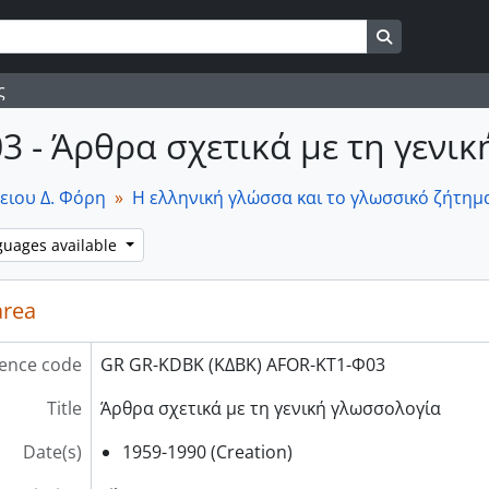
Search in br
ς
03 - Άρθρα σχετικά με τη γενι
ειου Δ. Φόρη
Η ελληνική γλώσσα και το γλωσσικό ζήτημ
guages available
area
ence code
GR GR-KDBK (ΚΔΒΚ) AFOR-ΚΤ1-Φ03
Title
Άρθρα σχετικά με τη γενική γλωσσολογία
Date(s)
1959-1990 (Creation)