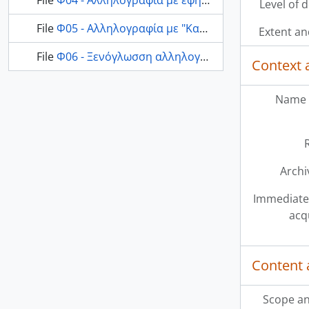
File
Φ04 - Αλληλογραφία με εφημερίδες και περιοδικά
Level of 
File
Φ05 - Αλληλογραφία με "Καθημερινή"
Extent a
File
Φ06 - Ξενόγλωσση αλληλογραφία
Context 
Name 
Archi
Immediate
acq
Content 
Scope an