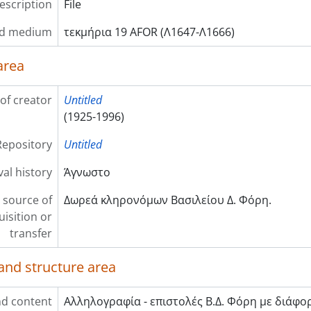
description
File
nd medium
τεκμήρια 19 AFOR (Λ1647-Λ1666)
area
of creator
Untitled
(1925-1996)
Repository
Untitled
val history
Άγνωστο
 source of
Δωρεά κληρονόμων Βασιλείου Δ. Φόρη.
uisition or
transfer
and structure area
d content
Αλληλογραφία - επιστολές Β.Δ. Φόρη με διάφο