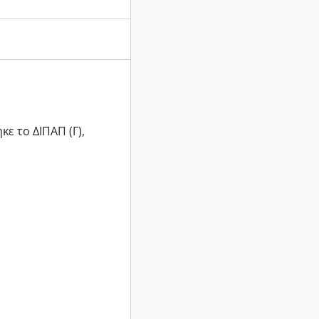
ε το ∆ΙΠΑΠ (Γ),