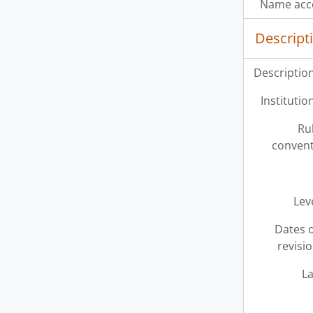
Name acce
Descript
Description
Institution
Ru
convent
Leve
Dates o
revisi
L