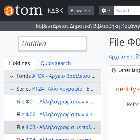
Skip to main content
Search
ΚΔΒΚ
Search options
Browse
Κοβεντάρειος Δημοτική Βιβλιοθήκη Κοζάνη
File Φ
Untitled
Αρχείο Βασίλ
Holdings
Quick search
Other lan
Fonds
AFOR - Αρχείο Βασίλειου Δ. Φόρη
Identity 
Series
ΚΤ24 - Αλληλογραφία - Επιστολές
File
Φ01 - Αλληλογραφία των κ.κ. Β.Δ. Φόρη και Π. Κανελλόπουλου.
Refer
File
Φ02 - Αλληλογραφία των κ.κ. Β.Δ. Φόρη και Γ. Ράλλη.
File
Φ03 - Αλληλογραφία με πολιτικά πρόσωπα.