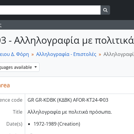
Search in br
ς
03 - Αλληλογραφία με πολιτικ
ειου Δ. Φόρη
Αλληλογραφία - Επιστολές
Αλληλογραφί
guages available
area
ence code
GR GR-KDBK (ΚΔΒΚ) AFOR-ΚΤ24-Φ03
Title
Αλληλογραφία με πολιτικά πρόσωπα.
Date(s)
1972-1989 (Creation)