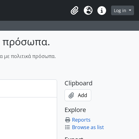
owse page
Log in
Clipboard
Language
Quick links
ά πρόσωπα.
α με πολιτικά πρόσωπα.
Clipboard
Add
Explore
Reports
Browse as list