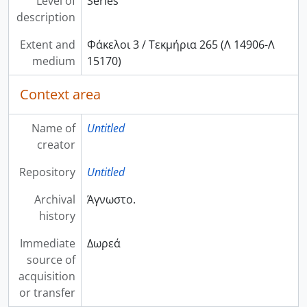
Level of
Series
description
Extent and
Φάκελοι 3 / Τεκμήρια 265 (Λ 14906-Λ
medium
15170)
Context area
Name of
Untitled
creator
Repository
Untitled
Archival
Άγνωστο.
history
Immediate
Δωρεά
source of
acquisition
or transfer