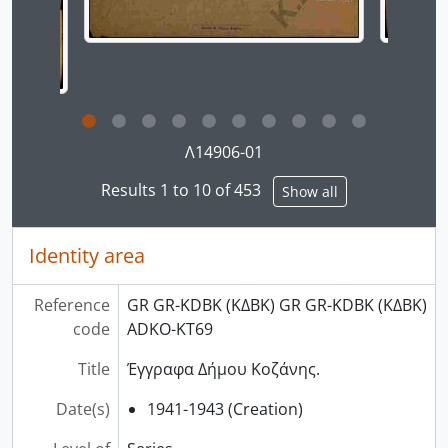
Clicking this description title link will open the desc
Λ14906-01
Results 1 to 10 of 453
Show all
Identity area
Reference
GR GR-KDBK (ΚΔΒΚ) GR GR-KDBK (ΚΔΒΚ)
code
ADKO-ΚΤ69
Title
Έγγραφα Δήμου Κοζάνης.
Date(s)
1941-1943 (Creation)