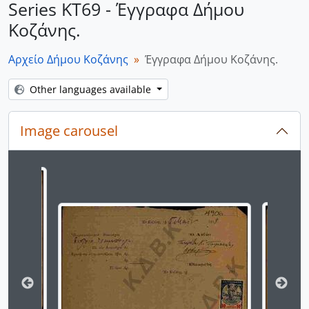
Series ΚΤ69 - Έγγραφα Δήμου
Κοζάνης.
Αρχείο Δήμου Κοζάνης
Έγγραφα Δήμου Κοζάνης.
Other languages available
Image carousel
Changing the current slide of this carousel will chan