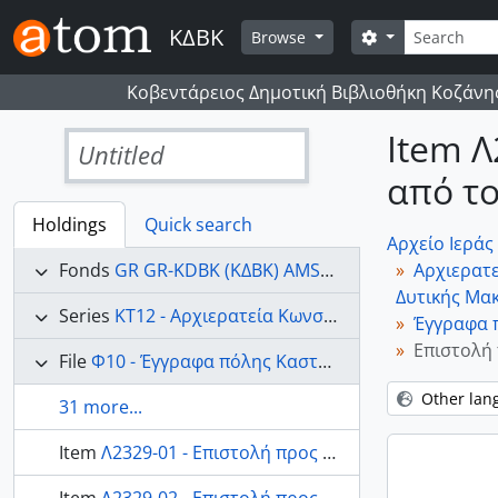
Skip to main content
Search
ΚΔΒΚ
Search options
Browse
Κοβεντάρειος Δημοτική Βιβλιοθήκη Κοζάνη
Item Λ
Untitled
από τ
Holdings
Quick search
Αρχείο Ιερά
Fonds
GR GR-KDBK (ΚΔΒΚ) AMSK - Αρχείο Ιεράς Μητροπόλεως Σερβίων - Κοζάνης
Αρχιερατε
Δυτικής Μα
Series
ΚΤ12 - Αρχιερατεία Κωνσταντίνου (1889-1910) αλληλογραφία Ιεράς Μητρόπολης Σερβίων και Κοζάνης με πόλεις και χωριά της Δυτικής Μακεδονιας
Έγγραφα 
Επιστολή
File
Φ10 - Έγγραφα πόλης Καστοριάς
Other lan
31 more...
Item
Λ2329-01 - Επιστολή προς τον Μητροπολίτη Κωνστάντιο από την Μητρόπολη Καστοριάς 01