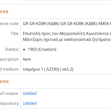
area
ence code
GR GR-KDBK (ΚΔΒΚ) GR GR-KDBK (ΚΔΒΚ) AMSK-
Title
Επιστολή προς τον Μητροπολίτη Κωνστάντιο 
Μάντζαρη σχετικά με εκκλησιαστικά ζητήματα
Date(s)
1903 (Creation)
description
Item
nd medium
τεκμήριο 1 ( Λ2330) ( σελ.2)
area
of creator
Untitled
Repository
Untitled