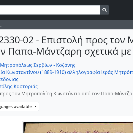
Search in br
ς
2330-02 - Επιστολή προς τον
ον Παπα-Μάντζαρη σχετικά με
ς Μητροπόλεως Σερβίων - Κοζάνης
ία Κωνσταντίνου (1889-1910) αλληλογραφία Ιεράς Μητρόπο
κεδονιας
πόλης Καστοριάς
 προς τον Μητροπολίτη Κωνστάντιο από τον Παπα-Μάντζαρ
guages available