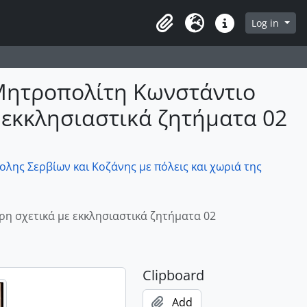
owse page
Log in
Clipboard
Language
Quick links
 Μητροπολίτη Κωνστάντιο
 εκκλησιαστικά ζητήματα 02
λης Σερβίων και Κοζάνης με πόλεις και χωριά της
η σχετικά με εκκλησιαστικά ζητήματα 02
Clipboard
Add