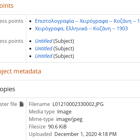
oints
ess points
Επιστολογραφία -- Χειρόγραφα -- Κοζάνη -- 
Χειρόγραφα, Ελληνικά -- Κοζάνη -- 1903
ss points
Untitled
(Subject)
Untitled
(Subject)
Untitled
(Subject)
object metadata
opies
ter file
Filename
L01210002330002.JPG
Media type
Image
Mime-type
image/jpeg
Filesize
90.6 KiB
Uploaded
December 1, 2020 4:18 PM