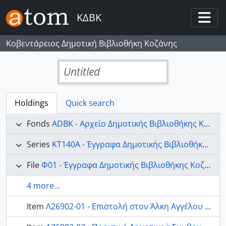
Skip to main content
ΚΔΒΚ
Togg
Κοβεντάρειος Δημοτική Βιβλιοθήκη Κοζάνης
Untitled
Holdings
Quick search
Fonds
ADBK - Αρχείο Δημοτικής Βιβλιοθήκης Κοζάνης
Series
ΚΤ140Α - Έγγραφα Δημοτικής Βιβλιοθήκης ετών 1980-1983
File
Φ01 - Έγγραφα Δημοτικής Βιβλιοθήκης Κοζάνης έτους 1980
4 more...
Item
Λ26902-01 - Επιστολή στον Άλκη Αγγέλου i 01